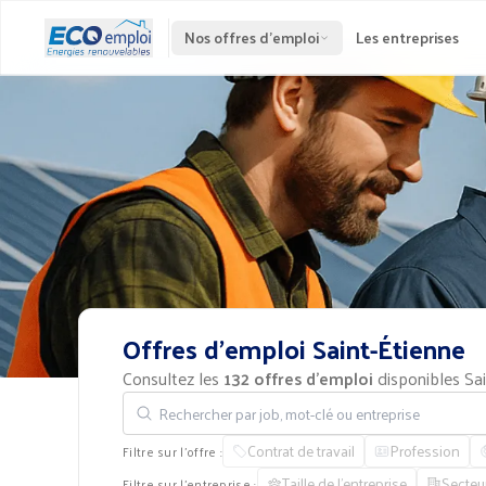
Nos offres d'emploi
Les entreprises
Offres
d'emploi
Saint-Étienne
Consultez les
132 offres d'emploi
disponibles Sa
Rechercher par job, mot-clé ou entreprise
Contrat de travail
Profession
Filtre sur l'offre :
Taille de l'entreprise
Secteu
Filtre sur l'entreprise :