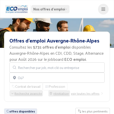
Nos offres d'emploi
Offres
d'emploi
Auvergne-Rhône-Alpes
Consultez les
5731 offres d'emploi
disponibles
Auvergne-Rhône-Alpes en CDI, CDD, Stage, Alternance
pour Août 2026 sur le jobboard
ECO emploi
.
Rechercher par job, mot-clé ou entreprise
Localisation
Contrat de travail
Profession
Recherche avancée
réinitialiser
voir toutes les offres
offres disponibles
les plus pertinents