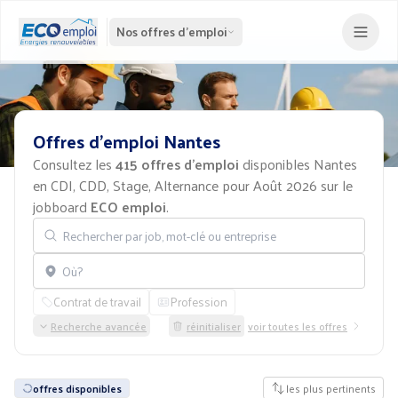
Nos offres d'emploi
Offres
d'emploi
Nantes
Consultez les
415 offres d'emploi
disponibles Nantes
en CDI, CDD, Stage, Alternance pour Août 2026 sur le
jobboard
ECO emploi
.
Rechercher par job, mot-clé ou entreprise
Localisation
Contrat de travail
Profession
Recherche avancée
réinitialiser
voir toutes les offres
offres disponibles
les plus pertinents