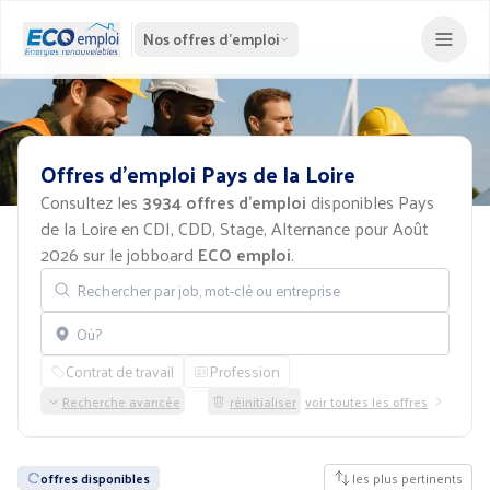
Nos offres d'emploi
Offres
d'emploi
Pays
de
la
Loire
Consultez les
3934 offres d'emploi
disponibles Pays
de la Loire en CDI, CDD, Stage, Alternance pour Août
2026 sur le jobboard
ECO emploi
.
Rechercher par job, mot-clé ou entreprise
Localisation
Contrat de travail
Profession
Recherche avancée
réinitialiser
voir toutes les offres
offres disponibles
les plus pertinents