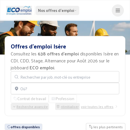
Nos offres d'emploi
Offres
d'emploi
Isère
Consultez les
638 offres d'emploi
disponibles Isère en
CDI, CDD, Stage, Alternance pour Août 2026 sur le
jobboard
ECO emploi
.
Rechercher par job, mot-clé ou entreprise
Localisation
Contrat de travail
Profession
Recherche avancée
réinitialiser
voir toutes les offres
offres disponibles
les plus pertinents