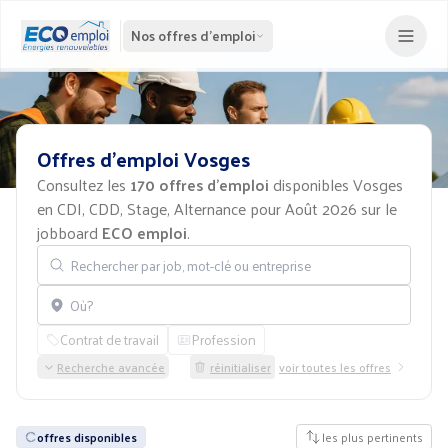
Nos offres d'emploi
Offres
d'emploi
Vosges
Consultez les
170 offres d'emploi
disponibles Vosges
en CDI, CDD, Stage, Alternance pour Août 2026 sur le
jobboard
ECO emploi
.
Rechercher par job, mot-clé ou entreprise
Localisation
Contrat de travail
Profession
Recherche avancée
réinitialiser
voir toutes les offres
offres disponibles
les plus pertinents