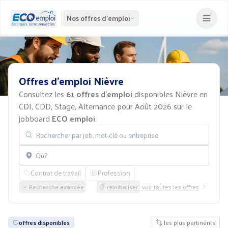
Nos offres d'emploi
Offres
d'emploi
Nièvre
Consultez les
61 offres d'emploi
disponibles Nièvre en
CDI, CDD, Stage, Alternance pour Août 2026 sur le
jobboard
ECO emploi
.
Rechercher par job, mot-clé ou entreprise
Localisation
Contrat de travail
Profession
Recherche avancée
réinitialiser
voir toutes les offres
offres disponibles
les plus pertinents