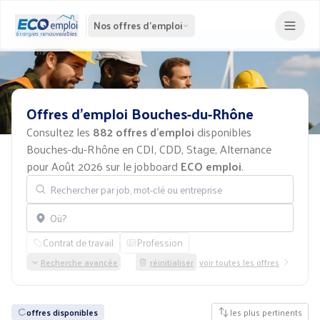
Nos offres d'emploi
Offres
d'emploi
Bouches-du-Rhône
Consultez les
882 offres d'emploi
disponibles
Bouches-du-Rhône en CDI, CDD, Stage, Alternance
pour Août 2026 sur le jobboard
ECO emploi
.
Rechercher par job, mot-clé ou entreprise
Localisation
Contrat de travail
Profession
Recherche avancée
réinitialiser
voir toutes les offres
offres disponibles
les plus pertinents