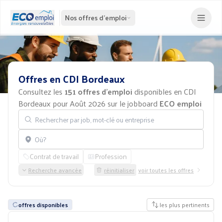
Nos offres d'emploi
Offres
en
CDI
Bordeaux
Consultez les
151 offres d'emploi
disponibles en CDI
Bordeaux pour Août 2026 sur le jobboard
ECO emploi
Rechercher par job, mot-clé ou entreprise
Localisation
Contrat de travail
Profession
Recherche avancée
réinitialiser
voir toutes les offres
offres disponibles
les plus pertinents