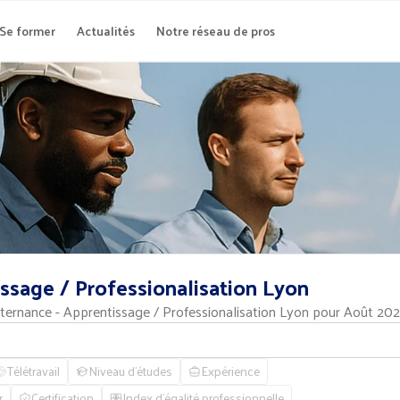
Se former
Actualités
Notre réseau de pros
issage
/
Professionalisation
Lyon
ternance - Apprentissage / Professionalisation Lyon pour Août 20
Télétravail
Niveau d'études
Expérience
r
Certification
Index d'égalité professionnelle