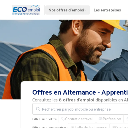
Nos offres d'emploi
Les entreprises
Offres
en
Alternance
-
Apprent
Consultez les
8 offres d'emploi
disponibles en Al
Rechercher par job, mot-clé ou entreprise
Contrat de travail
Profession
Filtre sur l'offre :
Taille de l'entreprise
Secteu
Filtre sur l'entreprise :