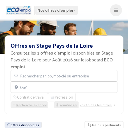
Nos offres d'emploi
Offres
en
Stage
Pays
de
la
Loire
Consultez les
1 offres d'emploi
disponibles en Stage
Pays de la Loire pour Août 2026 sur le jobboard
ECO
emploi
Rechercher par job, mot-clé ou entreprise
Localisation
Contrat de travail
Profession
Recherche avancée
réinitialiser
voir toutes les offres
offres disponibles
les plus pertinents