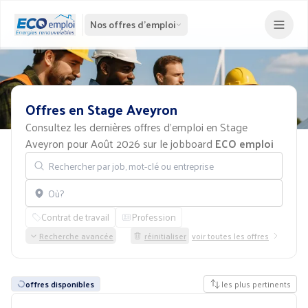
Nos offres d'emploi
Offres
en
Stage
Aveyron
Consultez les dernières offres d'emploi en Stage
Aveyron pour Août 2026 sur le jobboard
ECO emploi
Rechercher par job, mot-clé ou entreprise
Localisation
Contrat de travail
Profession
Recherche avancée
réinitialiser
voir toutes les offres
offres disponibles
les plus pertinents