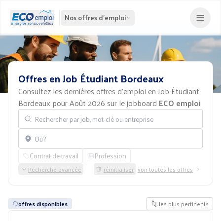
Nos offres d'emploi
Offres
en
Job
Étudiant
Bordeaux
Consultez les dernières offres d'emploi en Job Étudiant
Bordeaux pour Août 2026 sur le jobboard
ECO emploi
Rechercher par job, mot-clé ou entreprise
Localisation
Contrat de travail
Profession
Recherche avancée
réinitialiser
voir toutes les offres
offres disponibles
les plus pertinents