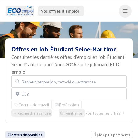
Nos offres d'emploi
Offres
en
Job
Étudiant
Seine-Maritime
Consultez les dernières offres d'emploi en Job Étudiant
Seine-Maritime pour Août 2026 sur le jobboard
ECO
emploi
Rechercher par job, mot-clé ou entreprise
Localisation
Contrat de travail
Profession
Recherche avancée
réinitialiser
voir toutes les offres
offres disponibles
les plus pertinents