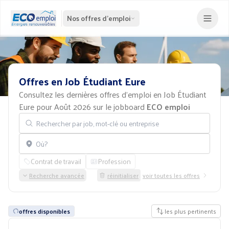
Nos offres d'emploi
Offres
en
Job
Étudiant
Eure
Consultez les dernières offres d'emploi en Job Étudiant
Eure pour Août 2026 sur le jobboard
ECO emploi
Rechercher par job, mot-clé ou entreprise
Localisation
Contrat de travail
Profession
Recherche avancée
réinitialiser
voir toutes les offres
offres disponibles
les plus pertinents