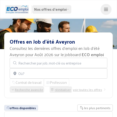
Nos offres d'emploi
Offres
en
Job
d'été
Aveyron
Consultez les dernières offres d'emploi en Job d'été
Aveyron pour Août 2026 sur le jobboard
ECO emploi
Rechercher par job, mot-clé ou entreprise
Localisation
Contrat de travail
Profession
Recherche avancée
réinitialiser
voir toutes les offres
offres disponibles
les plus pertinents