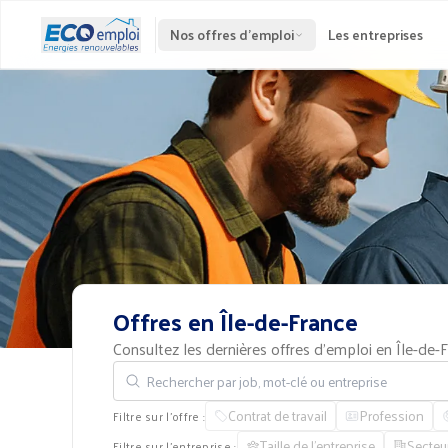
Nos offres d'emploi
Les entreprises
Offres
en
Île-de-France
Consultez les dernières offres d'emploi en Île-de
Rechercher par job, mot-clé ou entreprise
Contrat de travail
Profession
Filtre sur l'offre :
Taille de l'entreprise
Secteu
Filtre sur l'entreprise :