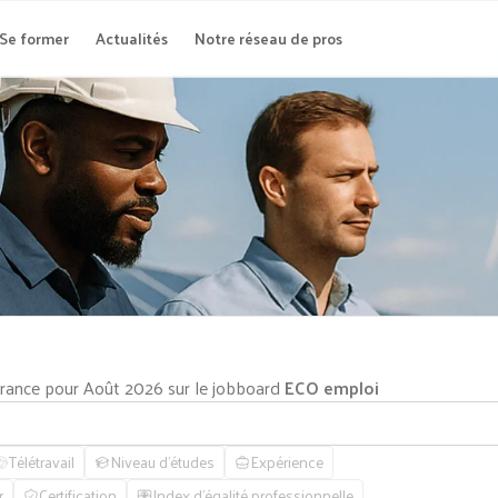
Se former
Actualités
Notre réseau de pros
-France pour Août 2026 sur le jobboard
ECO emploi
Télétravail
Niveau d'études
Expérience
r
Certification
Index d'égalité professionnelle