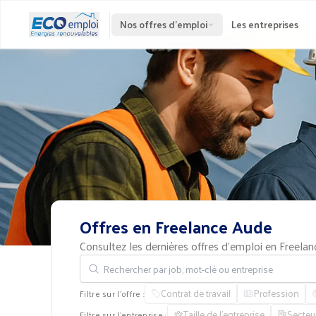
Nos offres d'emploi
Les entreprises
Offres
en
Freelance
Aude
Consultez les dernières offres d'emploi en Freel
Rechercher par job, mot-clé ou entreprise
Contrat de travail
Profession
Filtre sur l'offre :
Taille de l'entreprise
Secteu
Filtre sur l'entreprise :