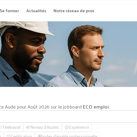
Se former
Actualités
Notre réseau de pros
ance Aude pour Août 2026 sur le jobboard
ECO emploi
Télétravail
Niveau d'études
Expérience
r
Certification
Index d'égalité professionnelle