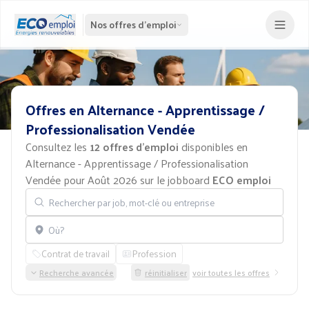
Nos offres d'emploi
Offres
en
Alternance
-
Apprentissage
/
Professionalisation
Vendée
Consultez les
12 offres d'emploi
disponibles en
Alternance - Apprentissage / Professionalisation
Vendée pour Août 2026 sur le jobboard
ECO emploi
Rechercher par job, mot-clé ou entreprise
Localisation
Contrat de travail
Profession
Recherche avancée
réinitialiser
voir toutes les offres