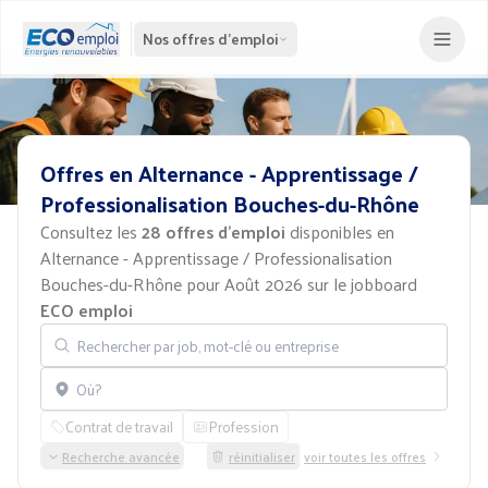
Nos offres d'emploi
Offres
en
Alternance
-
Apprentissage
/
Professionalisation
Bouches-du-Rhône
Consultez les
28 offres d'emploi
disponibles en
Alternance - Apprentissage / Professionalisation
Bouches-du-Rhône pour Août 2026 sur le jobboard
ECO emploi
Rechercher par job, mot-clé ou entreprise
Localisation
Contrat de travail
Profession
Recherche avancée
réinitialiser
voir toutes les offres