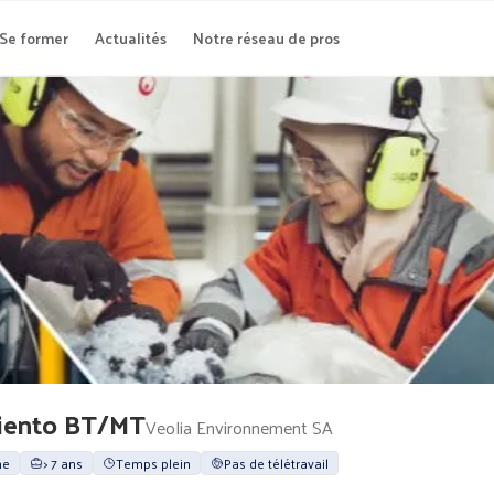
Se former
Actualités
Notre réseau de pros
iento BT/MT
Veolia Environnement SA
me
> 7 ans
Temps plein
Pas de télétravail