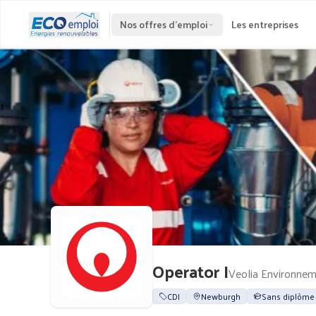
Nos offres d'emploi
Les entreprises
Operator I
Veolia Environne
CDI
Newburgh
Sans diplôme