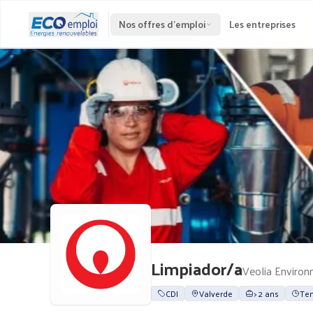
Nos offres d'emploi
Les entreprises
Limpiador/a
Veolia Enviro
CDI
Valverde
> 2 ans
Tem