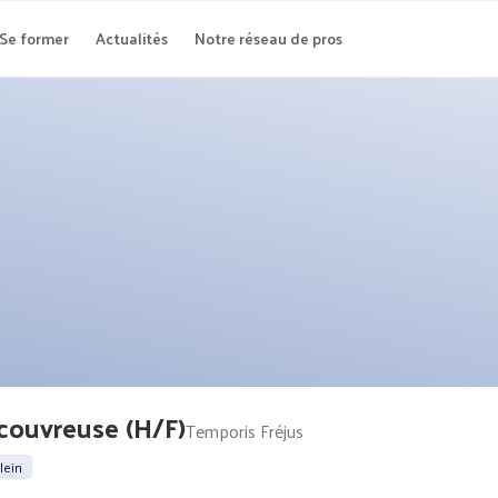
Se former
Actualités
Notre réseau de pros
 couvreuse (H/F)
Temporis Fréjus
lein