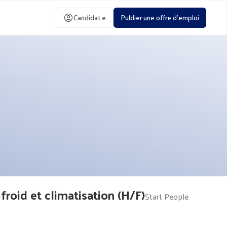
Candidat.e
Publier une offre d'emploi
roid et climatisation (H/F)
Start People