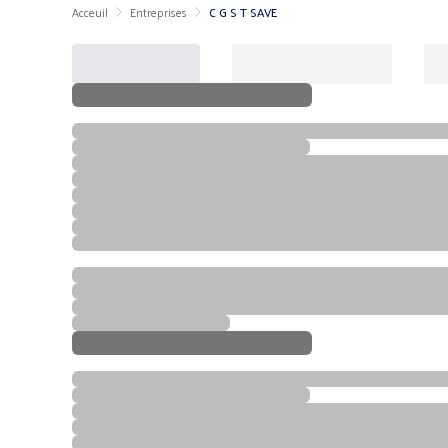
Acceuil
Entreprises
C G S T SAVE